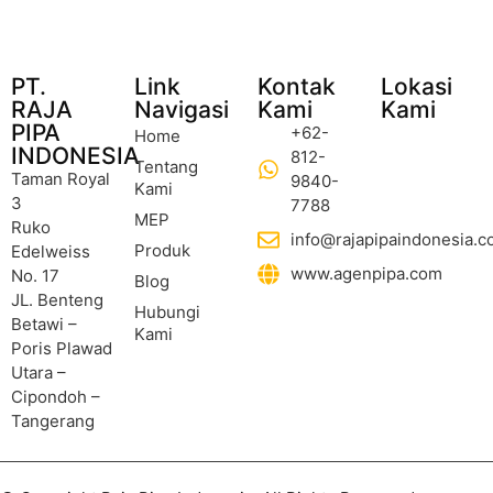
PT.
Link
Kontak
Lokasi
RAJA
Navigasi
Kami
Kami
PIPA
+62-
Home
INDONESIA
812-
Tentang
Taman Royal
9840-
Kami
3
7788
MEP
Ruko
info@rajapipaindonesia.co
Produk
Edelweiss
www.agenpipa.com
No. 17
Blog
JL. Benteng
Hubungi
Betawi –
Kami
Poris Plawad
Utara –
Cipondoh –
Tangerang