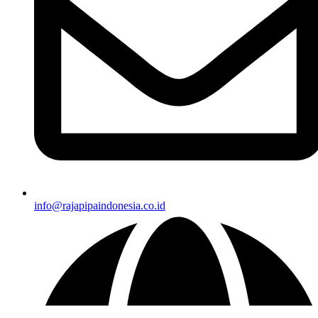
info@rajapipaindonesia.co.id