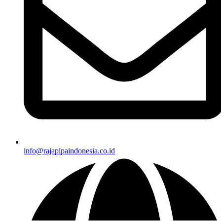
info@rajapipaindonesia.co.id