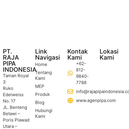
PT.
Link
Kontak
Lokasi
RAJA
Navigasi
Kami
Kami
PIPA
+62-
Home
INDONESIA
812-
Tentang
Taman Royal
9840-
Kami
3
7788
MEP
Ruko
info@rajapipaindonesia.co
Produk
Edelweiss
www.agenpipa.com
No. 17
Blog
JL. Benteng
Hubungi
Betawi –
Kami
Poris Plawad
Utara –