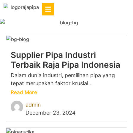
Supplier Pipa Industri
Terbaik Raja Pipa Indonesia
Dalam dunia industri, pemilihan pipa yang
tepat merupakan faktor krusial...
Read More
admin
December 23, 2024